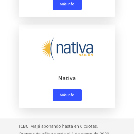
Más Info
Beneficios
Medios de Pago
Alquiler de Unida
Contacto
Flota
Devolución de Pas
Nativa
Más Info
ICBC:
Viajá abonando hasta en 6 cuotas.
Promoción válida desde el 1 de enero de 2020