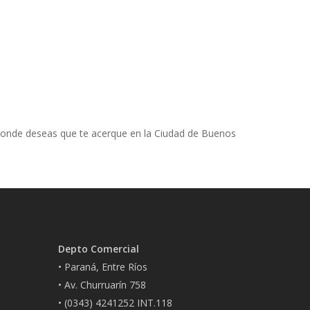
a donde deseas que te acerque en la Ciudad de Buenos
Depto Comercial
• Paraná, Entre Ríos
• Av. Churruarín 758
• (0343) 4241252 INT.118